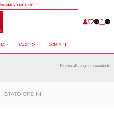
GAMENTI 100% SICURI
SPEDIZIONE RAPID
0
0
INA
SALOTTO
CONTATTI
Ritorna alla pagina precedente
STATO ORDINI