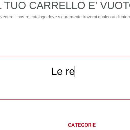
L TUO CARRELLO E' VUO
 vedere il nostro catalogo dove sicuramente troverai qualcosa di inter
L
e
r
e
c
e
CATEGORIE