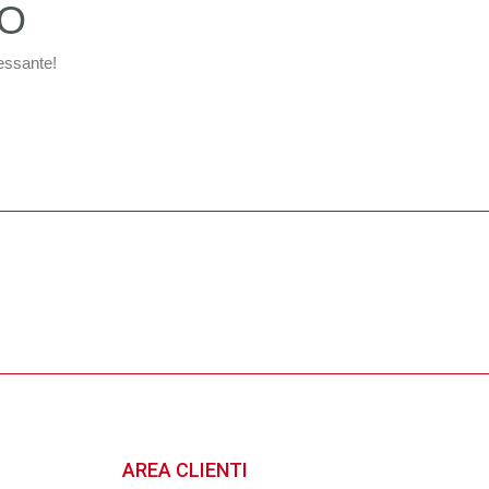
TO
essante!
AREA CLIENTI