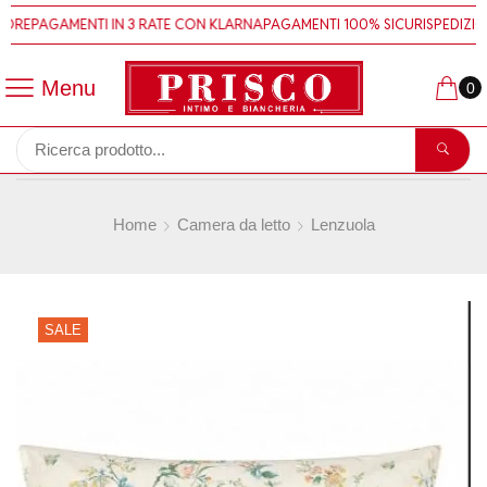
ORE
PAGAMENTI IN 3 RATE CON KLARNA
PAGAMENTI 100% SICURI
SPEDIZION
Menu
0
Home
Camera da letto
Lenzuola
SALE