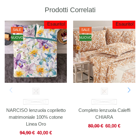
Prodotti Correlati
Esaurito!
Esaurito!
SALE
SALE
NUOVO
NUOVO
MATRIMONIALE
MATRIMONIALE
NARCISO lenzuola copriletto
Completo lenzuola Caleffi
matrimoniale 100% cotone
CHIARA
Linea Oro
80,00
€
60,00
€
94,90
€
40,00
€