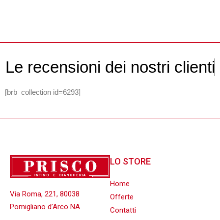
L
e
r
e
c
e
n
s
i
o
n
i
d
e
i
n
o
s
t
r
i
c
l
i
e
n
t
i
[brb_collection id=6293]
LO STORE
Home
Via Roma, 221, 80038
Offerte
Pomigliano d’Arco NA
Contatti