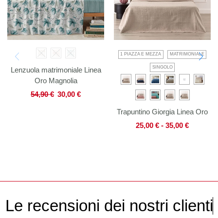
1 PIAZZA E MEZZA
MATRIMONIALE
SINGOLO
Lenzuola matrimoniale Linea
Oro Magnolia
54,90
€
30,00
€
Trapuntino Giorgia Linea Oro
25,00
€
-
35,00
€
L
e
r
e
c
e
n
s
i
o
n
i
d
e
i
n
o
s
t
r
i
c
l
i
e
n
t
i