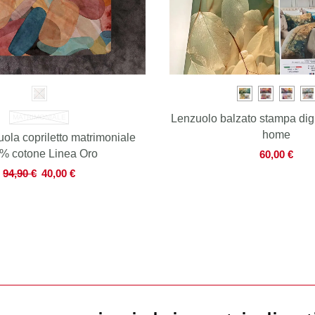
Lenzuolo balzato stampa digit
MATRIMONIALE
home
la copriletto matrimoniale
% cotone Linea Oro
60,00
€
94,90
€
40,00
€