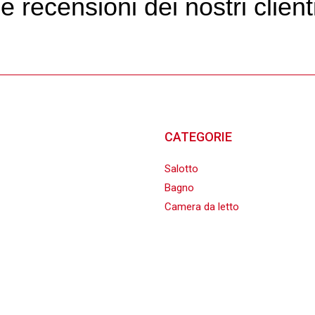
L
e
r
e
c
e
n
s
i
o
n
i
d
e
i
n
o
s
t
r
i
c
l
i
e
n
t
CATEGORIE
Salotto
Bagno
Camera da letto