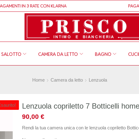
TI IN 3 RATE CON KLARNA
PAGAMENTI 1
SALOTTO
CAMERA DA LETTO
BAGNO
CUC
Home
Camera da letto
Lenzuola
Lenzuola copriletto 7 Botticelli hom
saurito!
90,00
€
Rendi la tua camera unica con le lenzuola copriletto Bottic