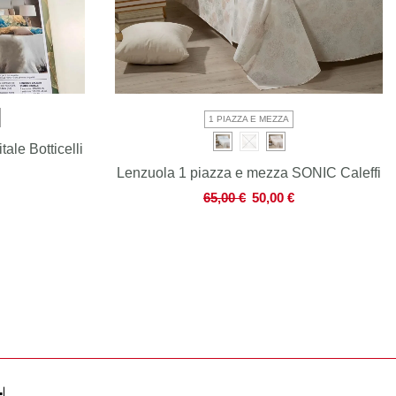
1 PIAZZA E MEZZA
ale Botticelli
Lenzuola 1 piazza e mezza SONIC Caleffi
65,00
€
50,00
€