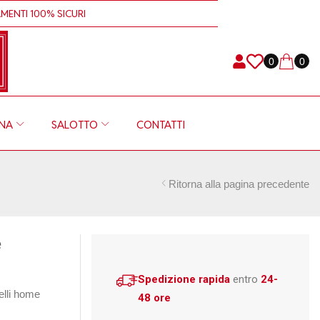
00% SICURI
SPEDIZIONE RAPIDA IN 24-
0
0
INA
SALOTTO
CONTATTI
Ritorna alla pagina precedente
e
Spedizione rapida
entro
24-
elli home
48 ore