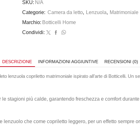
SKU:
N/A
Categorie:
Camera da letto
,
Lenzuola
,
Matrimoniale
Marchio:
Botticelli Home
Condividi:
DESCRIZIONE
INFORMAZIONI AGGIUNTIVE
RECENSIONI (0)
o lenzuola copriletto matrimoniale ispirato all’arte di Botticelli. Un se
 le stagioni più calde, garantendo freschezza e comfort durante t
ome lenzuolo che come copriletto leggero, per un effetto sempre o