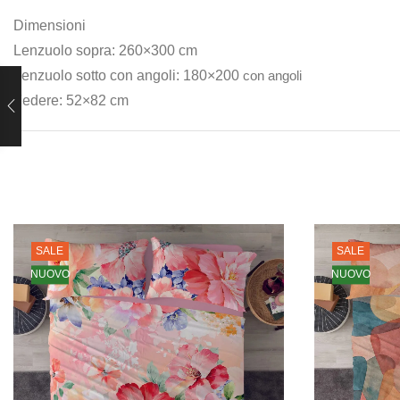
Dimensioni
Lenzuolo sopra: 260×300 cm
Lenzuolo sotto con angoli: 180×200
con angoli
Federe: 52×82 cm
SALE
SALE
NUOVO
NUOVO