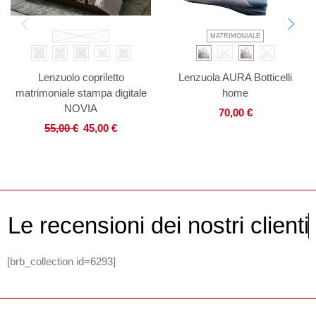
MATRIMONIALE
MATRIMONIALE
Lenzuolo copriletto
Lenzuola AURA Botticelli
matrimoniale stampa digitale
home
NOVIA
70,00
€
55,00
€
45,00
€
L
e
r
e
c
e
n
s
i
o
n
i
d
e
i
n
o
s
t
r
i
c
l
i
e
n
t
i
[brb_collection id=6293]