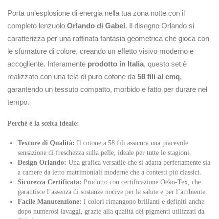
Porta un’esplosione di energia nella tua zona notte con il
completo lenzuolo
Orlando di Gabel
. Il disegno
Orlando
si
caratterizza per una raffinata fantasia geometrica che gioca con
le sfumature di colore, creando un effetto visivo moderno e
accogliente. Interamente
prodotto in Italia
, questo set è
realizzato con una tela di puro cotone da
58 fili al cmq
,
garantendo un tessuto compatto, morbido e fatto per durare nel
tempo.
Perché è la scelta ideale:
Texture di Qualità:
Il cotone a 58 fili assicura una piacevole
sensazione di freschezza sulla pelle, ideale per tutte le stagioni.
Design Orlando:
Una grafica versatile che si adatta perfettamente sia
a camere da letto matrimoniali moderne che a contesti più classici.
Sicurezza Certificata:
Prodotto con certificazione Oeko-Tex, che
garantisce l’assenza di sostanze nocive per la salute e per l’ambiente.
Facile Manutenzione:
I colori rimangono brillanti e definiti anche
dopo numerosi lavaggi, grazie alla qualità dei pigmenti utilizzati da